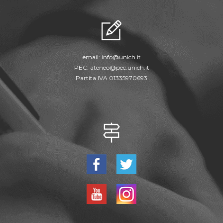
email:
info@unich.it
PEC:
ateneo@pec.unich.it
Partita IVA 01335970693