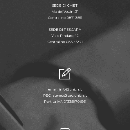
SEDE DI CHIETI
Via dei Vestini,31
Centralino 0871.3551
SEDE DI PESCARA
Viale Pindaro,42
Centralino 085.45371
email:
info@unich.it
PEC:
ateneo@pec.unich.it
Partita IVA 01335970693