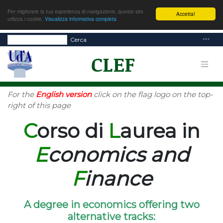
Per migliorare la tua esperienza di navigazione, questo sito
Accetta!
utilizza i cookie.
Visualizza informativa completa
Cerca
For the
English version
click on the flag logo on the top-
right of this page
C
orso di
L
aurea in
E
conomics and
F
inance
A degree in economics offering two
alternative tracks: