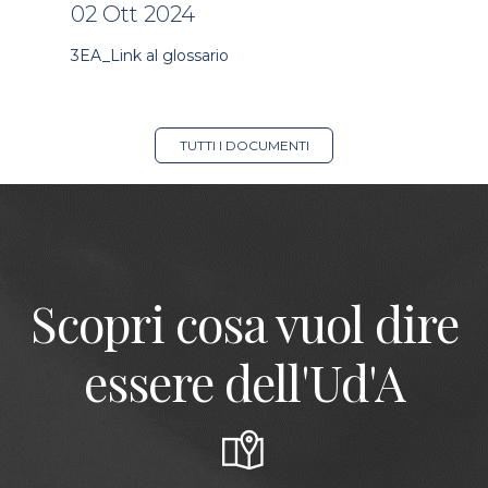
02 Ott 2024
3EA_Link al glossario
TUTTI I DOCUMENTI
Scopri cosa vuol dire
essere dell'Ud'A