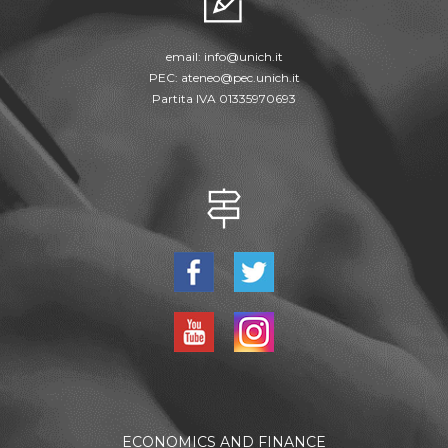
email:
info@unich.it
PEC:
ateneo@pec.unich.it
Partita IVA 01335970693
ECONOMICS AND FINANCE