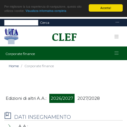
Per migliorare la tua esperienza di navigazione, questo sito
Accetta!
utilizza i cookie.
Visualizza informativa completa
Cerca
Corporate finance
Home
Corporate finance
Edizioni di altri A.A.:
2026/2027
2027/2028
DATI INSEGNAMENTO
A.A.: