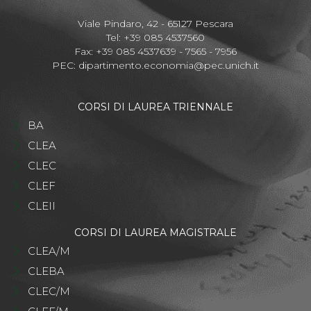
Viale Pindaro, 42 - 65127 Pescara
Tel: +39 085 4537560
Fax: +39 085 4537639 - 7565 - 7956
PEC:
dipartimento.economia@pec.unich.it
CORSI DI LAUREA TRIENNALE
BA
CLEA
CLEC
CLEF
CLEII
CORSI DI LAUREA MAGISTRALE
CLEA/M
CLEBA
CLEC/M