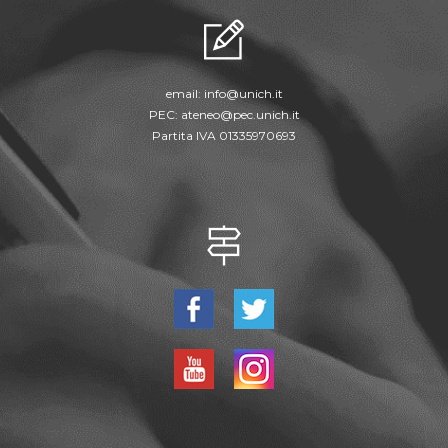
email:
info@unich.it
PEC:
ateneo@pec.unich.it
Partita IVA 01335970693