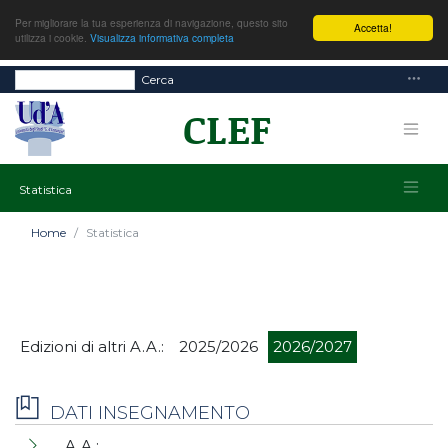
Per migliorare la tua esperienza di navigazione, questo sito
Accetta!
utilizza i cookie.
Visualizza informativa completa
Cerca
Statistica
Home
Statistica
Edizioni di altri A.A.:
2025/2026
2026/2027
DATI INSEGNAMENTO
A.A.: