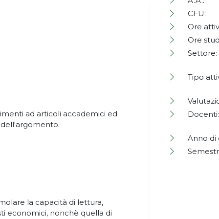
A.A.:
CFU:
Ore attiv
Ore stud
Settore:
Tipo atti
Valutazi
erimenti ad articoli accademici ed
Docenti:
e dell'argomento.
Anno di 
Semestr
imolare la capacità di lettura,
sti economici, nonchè quella di