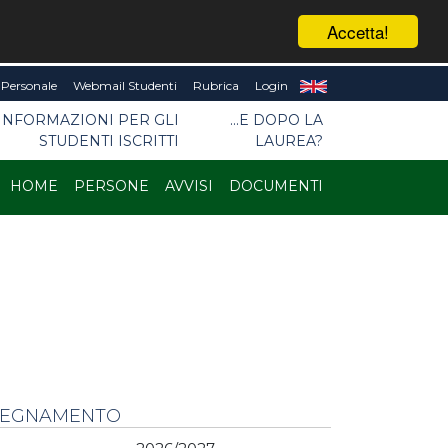
Accetta!
Personale
Webmail Studenti
Rubrica
Login
INFORMAZIONI PER GLI
...E DOPO LA
STUDENTI ISCRITTI
LAUREA?
HOME
PERSONE
AVVISI
DOCUMENTI
NSEGNAMENTO