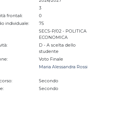
2026/2027
3
ità frontali:
0
io individuale:
75
SECS-P/02 - POLITICA
ECONOMICA
vità:
D - A scelta dello
studente
one:
Voto Finale
Maria Alessandra Rossi
corso:
Secondo
e:
Secondo