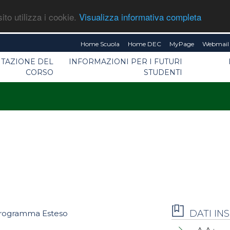
ito utilizza i cookie.
Visualizza informativa completa
Home Scuola
Home DEC
MyPage
Webmail 
TAZIONE DEL
INFORMAZIONI PER I FUTURI
CORSO
STUDENTI
DATI I
rogramma Esteso