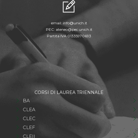
email:
info@unich.it
PEC:
ateneo@pec.unich.it
Partita IVA 01335970693
CORSI DI LAUREA TRIENNALE
BA
CLEA
CLEC
CLEF
CLEII