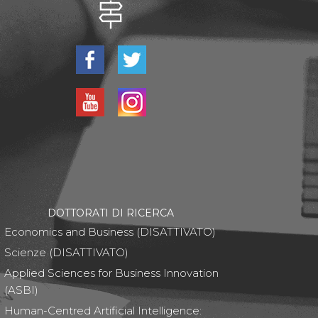
DOTTORATI DI RICERCA
Economics and Business (DISATTIVATO)
Scienze (DISATTIVATO)
Applied Sciences for Business Innovation
(ASBI)
Human-Centred Artificial Intelligence: