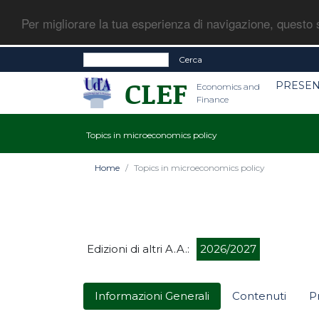
Per migliorare la tua esperienza di navigazione, questo s
Cerca
PRESEN
Economics and
Finance
Topics in microeconomics policy
Home
Topics in microeconomics policy
Edizioni di altri A.A.:
2026/2027
Informazioni Generali
Contenuti
P